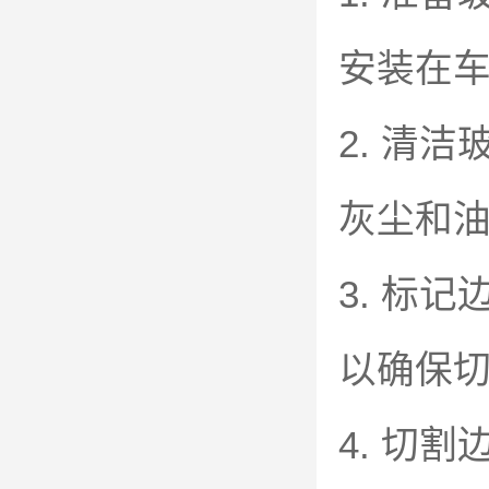
安装在
2. 清
灰尘和
3. 标
以确保
4. 切