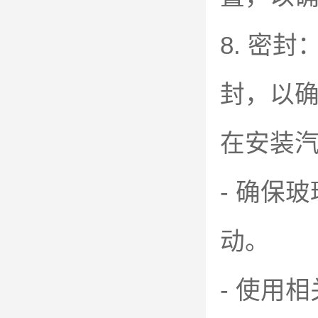
8. 密
封，以
在安装
- 确保
动。
- 使用