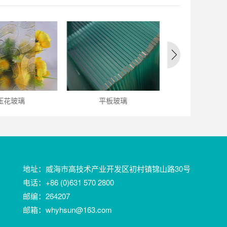
压花玻璃
平板玻璃
驾驶室总
地址：威海市高技术产业开发区初村镇锦山路30号
电话：+86 (0)631 570 2800
邮编：264207
邮箱：whyhsun@163.com